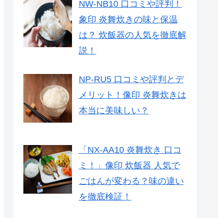
NW-NB10 口コミや評判！
象印 炎舞炊きの味と保温
は？ 炊飯器の人気を徹底解
説！
NP-RU5 口コミや評判とデ
メリット！像印 炎舞炊きは
本当に美味しい？
「NX-AA10 炎舞炊き 口コ
ミ！」像印 炊飯器 人気で
ごはんが変わる？味の違い
を徹底検証！