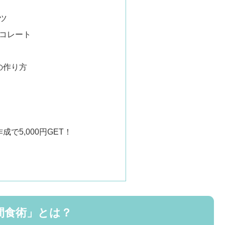
ツ
ョコレート
の作り方
で5,000円GET！
間食術」とは？