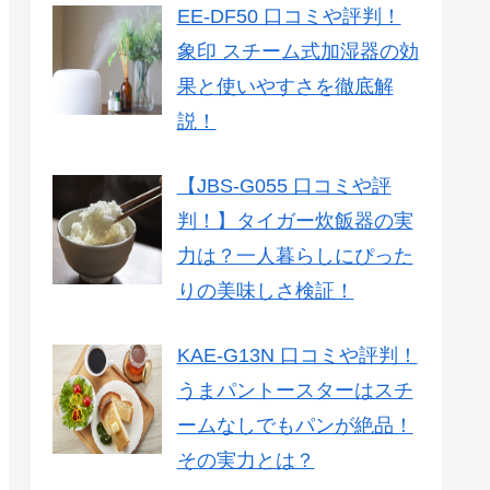
EE-DF50 口コミや評判！
象印 スチーム式加湿器の効
果と使いやすさを徹底解
説！
【JBS-G055 口コミや評
判！】タイガー炊飯器の実
力は？一人暮らしにぴった
りの美味しさ検証！
KAE-G13N 口コミや評判！
うまパントースターはスチ
ームなしでもパンが絶品！
その実力とは？