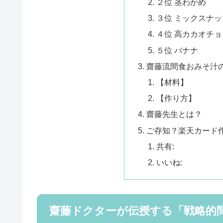
２位 茎わかめ
３位 ミックスナッ
４位 高カカオチ
５位 バナナ
齋藤流間食おみそ汁
【材料】
【作り方】
齋藤先生とは？
ご存知？楽天カード作成
共有:
いいね:
齋藤ドクターが伝授する「戦略的