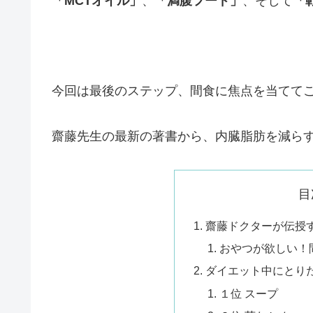
「MCTオイル」
、
「満腹フード」
、そして
「
今回は最後のステップ、間食に焦点を当てて
齋藤先生の最新の著書から、内臓脂肪を減ら
目
齋藤ドクターが伝授
おやつが欲しい！
ダイエット中にとりた
１位 スープ