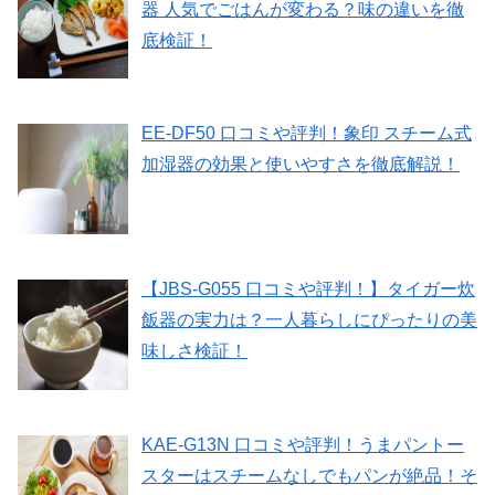
器 人気でごはんが変わる？味の違いを徹
底検証！
EE-DF50 口コミや評判！象印 スチーム式
加湿器の効果と使いやすさを徹底解説！
【JBS-G055 口コミや評判！】タイガー炊
飯器の実力は？一人暮らしにぴったりの美
味しさ検証！
KAE-G13N 口コミや評判！うまパントー
スターはスチームなしでもパンが絶品！そ