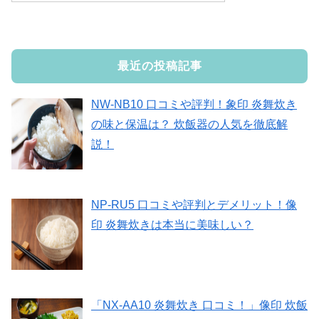
最近の投稿記事
NW-NB10 口コミや評判！象印 炎舞炊き
の味と保温は？ 炊飯器の人気を徹底解
説！
NP-RU5 口コミや評判とデメリット！像
印 炎舞炊きは本当に美味しい？
「NX-AA10 炎舞炊き 口コミ！」像印 炊飯