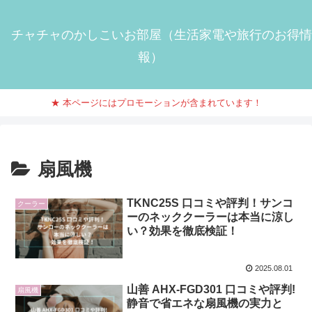
チャチャのかしこいお部屋（生活家電や旅行のお得情
報）
★ 本ページにはプロモーションが含まれています！
扇風機
TKNC25S 口コミや評判！サンコ
クーラー
ーのネッククーラーは本当に涼し
い？効果を徹底検証！
2025.08.01
山善 AHX-FGD301 口コミや評判!
扇風機
静音で省エネな扇風機の実力と