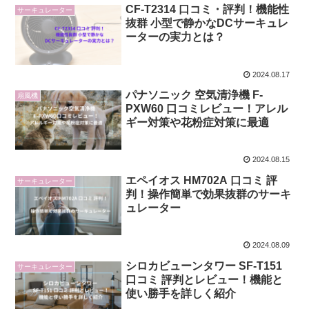
CF-T2314 口コミ・評判！機能性
サーキュレーター
抜群 小型で静かなDCサーキュレ
ーターの実力とは？
2024.08.17
パナソニック 空気清浄機 F-
扇風機
PXW60 口コミレビュー！アレル
ギー対策や花粉症対策に最適
2024.08.15
エペイオス HM702A 口コミ 評
サーキュレーター
判！操作簡単で効果抜群のサーキ
ュレーター
2024.08.09
シロカビューンタワー SF-T151
サーキュレーター
口コミ 評判とレビュー！機能と
使い勝手を詳しく紹介