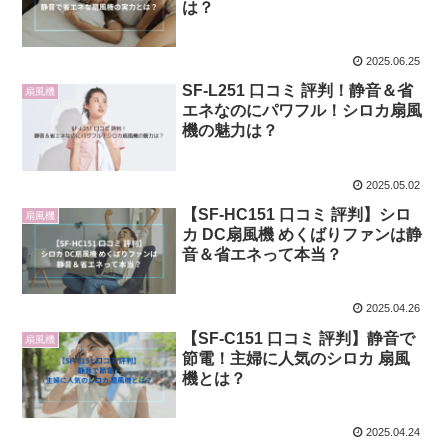
は？
2025.06.25
SF-L251 口コミ 評判！静音＆省
扇風機
エネなのにパワフル！シロカ扇風
機の魅力は？
2025.05.02
【SF-HC151 口コミ 評判】シロ
扇風機
カ DC扇風機 めくばりファンは静
音＆省エネって本当？
2025.04.26
【SF-C151 口コミ 評判】静音で
扇風機
節電！主婦に人気のシロカ 扇風
機とは？
2025.04.24