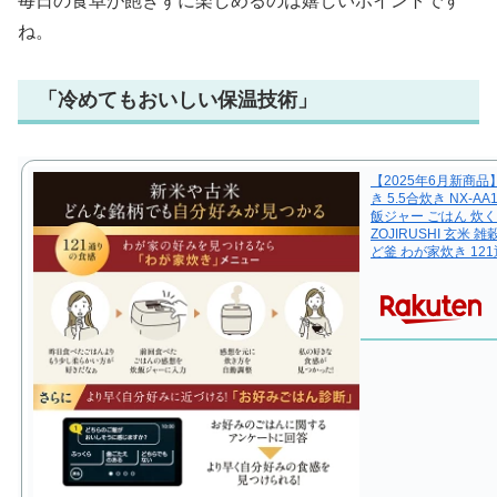
毎日の食卓が飽きずに楽しめるのは嬉しいポイントです
ね。
「冷めてもおいしい保温技術」
【2025年6月新商品
き 5.5合炊き NX-A
飯ジャー ごはん 炊
ZOJIRUSHI 玄米
ど釜 わが家炊き 12