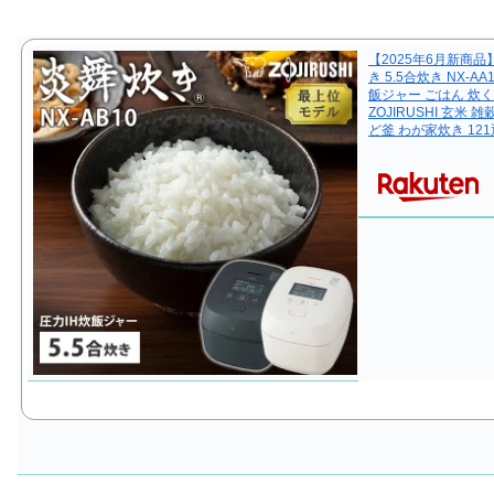
【2025年6月新商品
き 5.5合炊き NX-A
飯ジャー ごはん 炊
ZOJIRUSHI 玄米
ど釜 わが家炊き 12