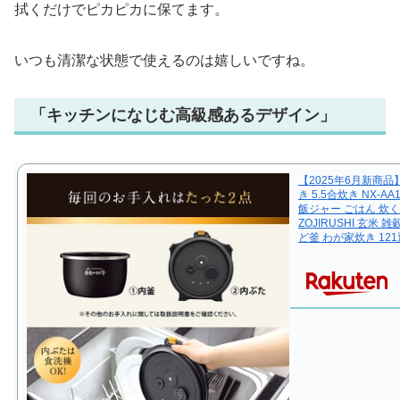
拭くだけでピカピカに保てます。
いつも清潔な状態で使えるのは嬉しいですね。
「キッチンになじむ高級感あるデザイン」
【2025年6月新商品
き 5.5合炊き NX-A
飯ジャー ごはん 炊
ZOJIRUSHI 玄米
ど釜 わが家炊き 12