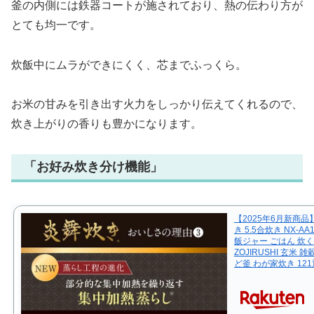
釜の内側には鉄器コートが施されており、熱の伝わり方が
とても均一です。
炊飯中にムラができにくく、芯までふっくら。
お米の甘みを引き出す火力をしっかり伝えてくれるので、
炊き上がりの香りも豊かになります。
「お好み炊き分け機能」
【2025年6月新商品
き 5.5合炊き NX-A
飯ジャー ごはん 炊
ZOJIRUSHI 玄米
ど釜 わが家炊き 12