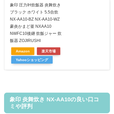
象印 圧力IH炊飯器 炎舞炊き
ブラック ホワイト 5.5合炊
NX-AA10-BZ NX-AA10-WZ
豪炎かまど釜 NXAA10
NWFC10後継 炊飯ジャー 炊
飯器 ZOJIRUSHI
Amazon
楽天市場
Yahooショッピング
象印 炎舞炊き NX-AA10の良い口コ
ミや評判