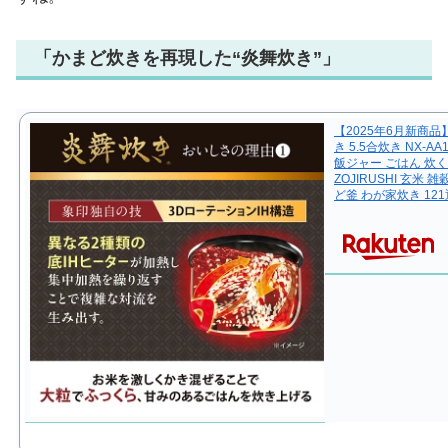
「かまど炊きを再現した“炎舞炊き”」
【2025年6月新商品
き 5.5合炊き NX-A
飯ジャー ごはん 炊
ZOJIRUSHI 玄米
ど釜 わが家炊き 12