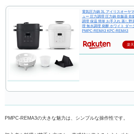
電気圧力鍋 3L アイリスオーヤ
ュー 圧力調理 圧力鍋 炊飯器 炊飯
調理 保温 簡単 お手入れ 蒸し野
理 無水調理 発酵 ホワイト ダ
PMPC-REMA3 KPC-REMA3
楽
PMPC-REMA3の大きな魅力は、シンプルな操作性です。