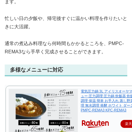
ます。
忙しい日の夕飯や、帰宅後すぐに温かい料理を作りたいと
きに大活躍。
通常の煮込み料理なら何時間もかかるところを、PMPC-
REMA3なら手早く完成させることができます。
多様なメニューに対応
電気圧力鍋 3L アイリスオーヤ
ュー 圧力調理 圧力鍋 炊飯器 炊飯
調理 保温 簡単 お手入れ 蒸し野
理 無水調理 発酵 ホワイト ダ
PMPC-REMA3 KPC-REMA3
楽