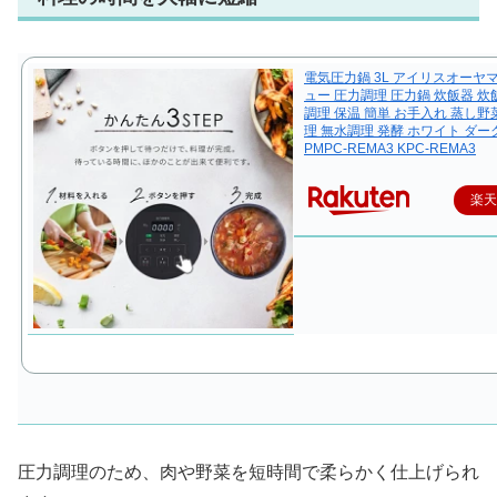
電気圧力鍋 3L アイリスオーヤ
ュー 圧力調理 圧力鍋 炊飯器 炊飯
調理 保温 簡単 お手入れ 蒸し野
理 無水調理 発酵 ホワイト ダ
PMPC-REMA3 KPC-REMA3
楽
圧力調理のため、肉や野菜を短時間で柔らかく仕上げられ