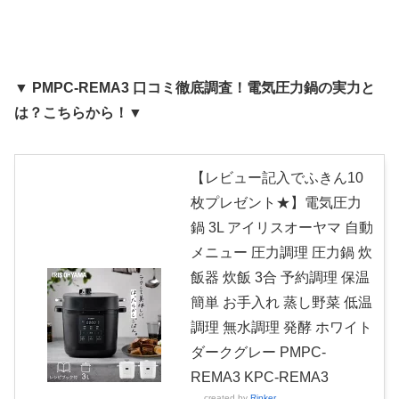
▼ PMPC-REMA3 口コミ徹底調査！電気圧力鍋の実力と
は？こちらから！▼
【レビュー記入でふきん10
枚プレゼント★】電気圧力
鍋 3L アイリスオーヤマ 自動
メニュー 圧力調理 圧力鍋 炊
飯器 炊飯 3合 予約調理 保温
簡単 お手入れ 蒸し野菜 低温
調理 無水調理 発酵 ホワイト
ダークグレー PMPC-
REMA3 KPC-REMA3
created by
Rinker