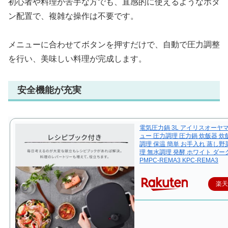
初心者や料理が苦手な方でも、直感的に使えるようなボタ
ン配置で、複雑な操作は不要です。
メニューに合わせてボタンを押すだけで、自動で圧力調整
を行い、美味しい料理が完成します。
安全機能が充実
電気圧力鍋 3L アイリスオーヤ
ュー 圧力調理 圧力鍋 炊飯器 炊飯
調理 保温 簡単 お手入れ 蒸し野
理 無水調理 発酵 ホワイト ダ
PMPC-REMA3 KPC-REMA3
楽