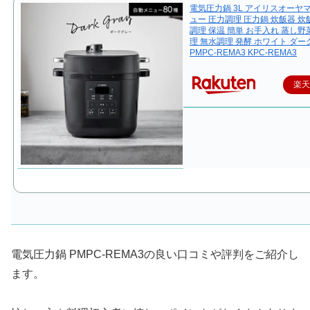
電気圧力鍋 3L アイリスオーヤ
ュー 圧力調理 圧力鍋 炊飯器 炊飯
調理 保温 簡単 お手入れ 蒸し野
理 無水調理 発酵 ホワイト ダ
PMPC-REMA3 KPC-REMA3
楽
電気圧力鍋 PMPC-REMA3の良い口コミや評判をご紹介し
ます。