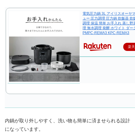
電気圧力鍋 3L アイリスオーヤ
ュー 圧力調理 圧力鍋 炊飯器 炊飯
調理 保温 簡単 お手入れ 蒸し野
理 無水調理 発酵 ホワイト ダ
PMPC-REMA3 KPC-REMA3
楽
内鍋が取り外しやすく、洗い物も簡単に済ませられる設計
になっています。