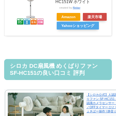
HC151W ホワイト
created by
Rinker
Amazon
楽天市場
Yahooショッピング
シロカ DC扇風機 めくばりファン
SF-HC151の良い口コミ 評判
【シロカ公式】人認識
りファン SF-HC151
認識カメラセンサー 
／OFFタイマー ひ
ょきぱー操作 | 静音