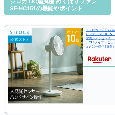
シロカ DC扇風機 めくばりファン
SF-HC151の機能やポイント
【シロカ公式】人認識
りファン SF-HC151
認識カメラセンサー 
／OFFタイマー ひ
ょきぱー操作 | 静音