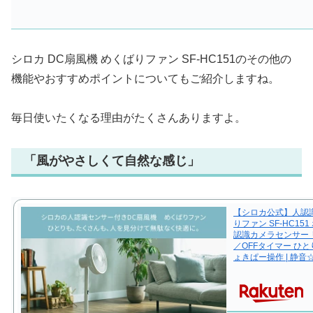
シロカ DC扇風機 めくばりファン SF-HC151のその他の
機能やおすすめポイントについてもご紹介しますね。
毎日使いたくなる理由がたくさんありますよ。
「風がやさしくて自然な感じ」
【シロカ公式】人認識
りファン SF-HC151
認識カメラセンサー 
／OFFタイマー ひ
ょきぱー操作 | 静音