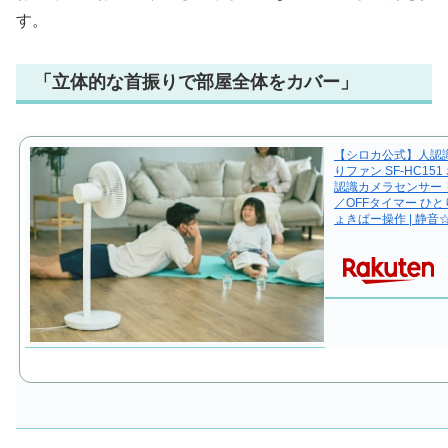
す。
「立体的な首振りで部屋全体をカバー」
【シロカ公式】人認識
りファン SF-HC151
認識カメラセンサー 
／OFFタイマー ひ
ょきぱー操作 | 静音