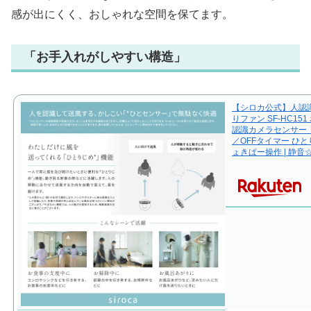
感が出にくく、おしゃれな空間を保てます。
「お手入れがしやすい構造」
【シロカ公式】人認識
りファン SF-HC151
認識カメラセンサー 
／OFFタイマー ひ
ょきぱー操作 | 静音