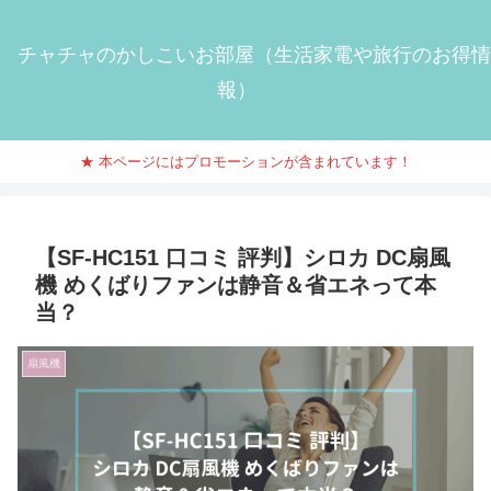
チャチャのかしこいお部屋（生活家電や旅行のお得情
報）
★ 本ページにはプロモーションが含まれています！
【SF-HC151 口コミ 評判】シロカ DC扇風
機 めくばりファンは静音＆省エネって本
当？
扇風機