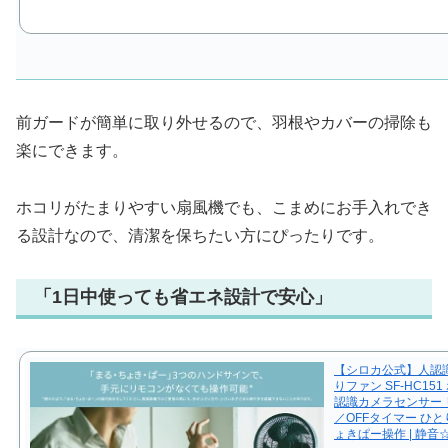
前ガードが簡単に取り外せるので、羽根やカバーの掃除も
楽にできます。
ホコリがたまりやすい扇風機でも、こまめにお手入れでき
る設計なので、清潔を保ちたい方にぴったりです。
「1日中使っても省エネ設計で安心」
【シロカ公式】人認識
りファン SF-HC151
認識カメラセンサー 
／OFFタイマー ひ
ょきぱー操作 | 静音