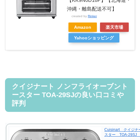
【KK9N0D18P】【北海道・
沖縄・離島配送不可】
created by
Rinker
Amazon
楽天市場
Yahooショッピング
クイジナート ノンフライオーブント
ースター TOA-29SJの良い口コミや
評判
Cuisinart ク
スター TOA-29S