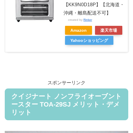
【KK9N0D18P】【北海道・
沖縄・離島配送不可】
created by
Rinker
Amazon
楽天市場
Yahooショッピング
スポンサーリンク
クイジナート ノンフライオーブント
ースター TOA-29SJ メリット・デメ
リット