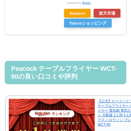
created by
Rinker
Amazon
楽天市場
Yahooショッピング
Peacock テーブルフライヤー WCT-
90の良い口コミや評判
【公式】ピーコック 
テーブルフライヤー 
イヤー 電気鍋 電気な
ら 天麩羅 2人用 4
マス ハロウィン プ
WCT-90