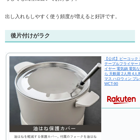
出し入れもしやすく使う頻度が増えると好評です。
後片付けがラク
【公式】ピーコック 
テーブルフライヤー 
イヤー 電気鍋 電気な
ら 天麩羅 2人用 4
マス ハロウィン プ
WCT-90