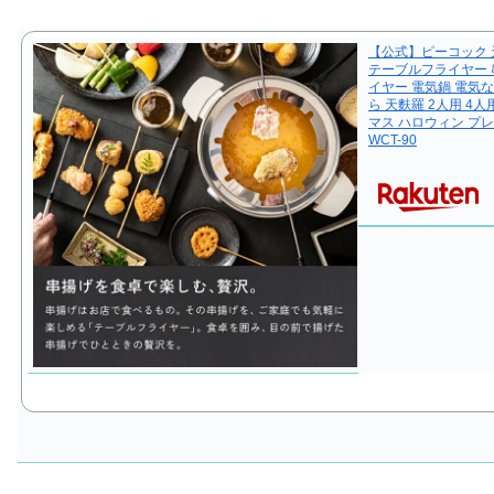
【公式】ピーコック 
テーブルフライヤー 
イヤー 電気鍋 電気な
ら 天麩羅 2人用 4
マス ハロウィン プ
WCT-90