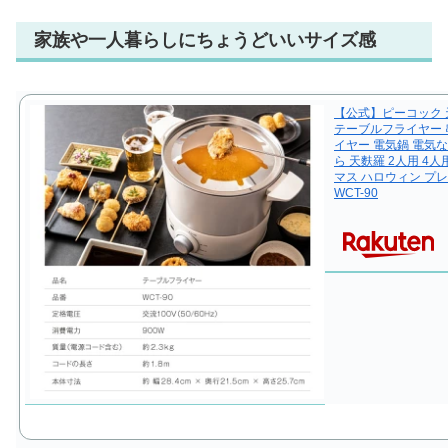
家族や一人暮らしにちょうどいいサイズ感
【公式】ピーコック 
テーブルフライヤー 
イヤー 電気鍋 電気な
ら 天麩羅 2人用 4
マス ハロウィン プ
WCT-90