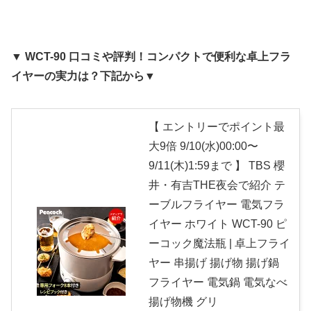
▼ WCT-90 口コミや評判！コンパクトで便利な卓上フラ
イヤーの実力は？下記から▼
【 エントリーでポイント最
大9倍 9/10(水)00:00〜
9/11(木)1:59まで 】 TBS 櫻
井・有吉THE夜会で紹介 テ
ーブルフライヤー 電気フラ
イヤー ホワイト WCT-90 ピ
ーコック魔法瓶 | 卓上フライ
ヤー 串揚げ 揚げ物 揚げ鍋
フライヤー 電気鍋 電気なべ
揚げ物機 グリ