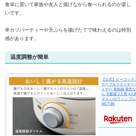
食卓に置いて家族や友人と揚げながら食べられるのが楽し
いです。
串カツパーティーや天ぷらを揚げたてで味わえるのは特別
感があります。
温度調整が簡単
【公式】ピーコック 
テーブルフライヤー 
イヤー 電気鍋 電気な
ら 天麩羅 2人用 4
マス ハロウィン プ
WCT-90