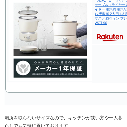
【公式】ピーコック 
テーブルフライヤー 
イヤー 電気鍋 電気な
ら 天麩羅 2人用 4
マス ハロウィン プ
WCT-90
場所を取らないサイズなので、キッチンが狭い方や一人暮
らしでも気軽に置いておけます。