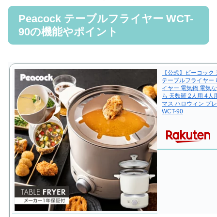
Peacock テーブルフライヤー WCT-
90の機能やポイント
【公式】ピーコック 
テーブルフライヤー 
イヤー 電気鍋 電気な
ら 天麩羅 2人用 4
マス ハロウィン プ
WCT-90