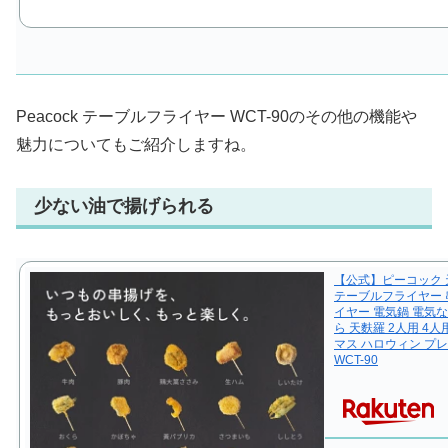
Peacock テーブルフライヤー WCT-90のその他の機能や
魅力についてもご紹介しますね。
少ない油で揚げられる
【公式】ピーコック 
テーブルフライヤー 
イヤー 電気鍋 電気な
ら 天麩羅 2人用 4
マス ハロウィン プ
WCT-90