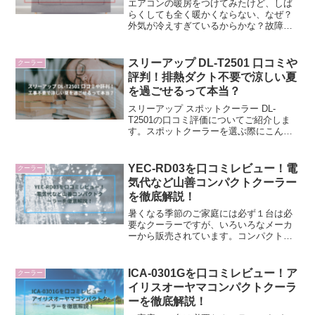
エアコンの暖房をつけてみたけど、しば
らくしても全く暖かくならない、なぜ？
外気が冷えすぎているからかな？故障し
たのかな？このような思いや経験をした
ことがありませんか？寒い部屋や室内で
エアコンが機能しないのは、とても辛い
スリーアップ DL-T2501 口コミや
クーラー
ものです。そこで、エアコ...
評判！排熱ダクト不要で涼しい夏
を過ごせるって本当？
スリーアップ スポットクーラー DL-
T2501の口コミ評価についてご紹介しま
す。スポットクーラーを選ぶ際にこんな
お悩みはありませんか？・エアコンが設
置できない部屋で使いたいけど冷え具合
が心配・工事なしで本当にしっかり涼し
YEC-RD03を口コミレビュー！電
クーラー
くなるの？・動作音...
気代など山善コンパクトクーラー
を徹底解説！
暑くなる季節のご家庭には必ず１台は必
要なクーラーですが、いろいろなメーカ
ーから販売されています。コンパクトク
ーラーのご購入を検討されている方は、
どこのメーカーの機種が良いのか気にな
り迷いませんか？最近では、クーラーの
ICA-0301Gを口コミレビュー！ア
クーラー
中でも山善コンパクトクー...
イリスオーヤマコンパクトクーラ
ーを徹底解説！