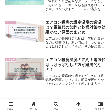
ご家庭に１台は必要なクーラーですが、
いろいろなメーカーからも販売されてい
ます。コンパクトクーラーのご購入を検
討されている方は、どこのメーカーの機
種が良いのか気になりませんか？最近で
は、クーラーの中でもアイリスオーヤマ
エアコン暖房の設定温度の適温
クーラー
コンパクトクーラーICA...
は？電気代の節約と乾燥対策や効
果がない原因のまとめ
エアコンの暖房設定温度は、何度が最適
なのか疑問です。寒い時には、つい高い
温度に設定しがちですが、その結果電気
代が増えてしまいます。電気代の節約に
ついて考えると、連続運転が良いのか気
になります。また、暖房による乾燥への
エアコン暖房温度の節約！電気代
クーラー
対策や、暖房が効かない原...
はつけっぱなしの方が経済的な
の？
エアコンの暖房は快適ですが、冬には電
気代が高額になります。部屋が暖かくな
ったらエアコンを切って節約しようとす
ると、すぐに寒く感じます。しかし、頻
繁なオンオフ操作は電気代を増加させる
可能性があると言われています。外出時
や就寝時にエアコンをつけ...
メニュー
ホーム
検索
トップ
サイドバー
洗濯物を乾かす家電とは？エアコンと扇