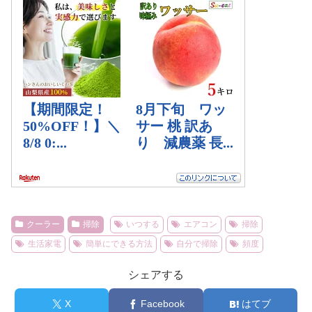
クーラー
掃除
いつする
エアコン
掃除
生活家電
簡単にできる方法
自分で掃除
頻度
シェアする
X
Facebook
はてブ