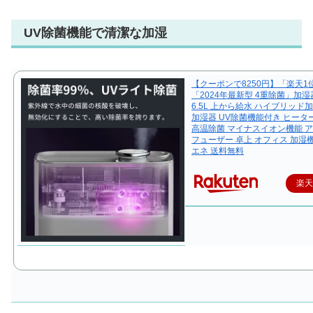
UV除菌機能で清潔な加湿
【クーポンで8250円】「楽天1
「2024年最新型 4重除菌」加湿
6.5L 上から給水 ハイブリッド
加湿器 UV除菌機能付き ヒータ
高温除菌 マイナスイオン機能 
フューザー 卓上 オフィス 加湿機
エネ 送料無料
楽