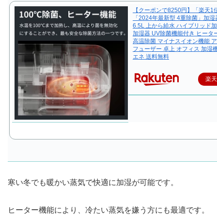
【クーポンで8250円】「楽天1
「2024年最新型 4重除菌」加湿
6.5L 上から給水 ハイブリッド
加湿器 UV除菌機能付き ヒータ
高温除菌 マイナスイオン機能 
フューザー 卓上 オフィス 加湿機
エネ 送料無料
楽
寒い冬でも暖かい蒸気で快適に加湿が可能です。
ヒーター機能により、冷たい蒸気を嫌う方にも最適です。