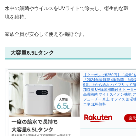
水中の細菌やウイルスをUVライトで除去し、衛生的な環
境を維持。
家族全員が安心して使える機能です。
大容量6.5Lタンク
【クーポンで8250円】「楽天1
「2024年最新型 4重除菌」加湿
6.5L 上から給水 ハイブリッド
加湿器 UV除菌機能付き ヒータ
高温除菌 マイナスイオン機能 
フューザー 卓上 オフィス 加湿機
エネ 送料無料
楽