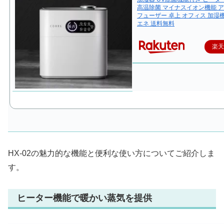
高温除菌 マイナスイオン機能 
フューザー 卓上 オフィス 加湿機
エネ 送料無料
楽
HX-02の魅力的な機能と便利な使い方についてご紹介しま
す。
ヒーター機能で暖かい蒸気を提供