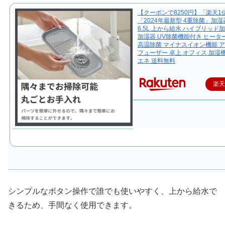
【クーポンで8250円】「楽天1
「2024年最新型 4重除菌」加湿
6.5L 上から給水 ハイブリッド
加湿器 UV除菌機能付き ヒータ
高温除菌 マイナスイオン機能 
フューザー 卓上 オフィス 加湿機
エネ 送料無料
楽
シンプルなボタン操作で誰でも使いやすく、上から給水で
きるため、手間なく使用できます。