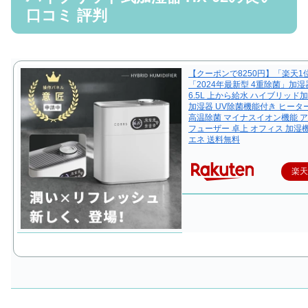
口コミ 評判
【クーポンで8250円】「楽天1
「2024年最新型 4重除菌」加湿
6.5L 上から給水 ハイブリッド
加湿器 UV除菌機能付き ヒータ
高温除菌 マイナスイオン機能 
フューザー 卓上 オフィス 加湿機
エネ 送料無料
楽