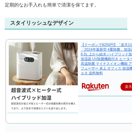
定期的なお手入れも簡単で清潔を保てます。
スタイリッシュなデザイン
【クーポンで8250円】「楽天1
「2024年最新型 4重除菌」加湿
6.5L 上から給水 ハイブリッド
加湿器 UV除菌機能付き ヒータ
高温除菌 マイナスイオン機能 
フューザー 卓上 オフィス 加湿機
エネ 送料無料
楽