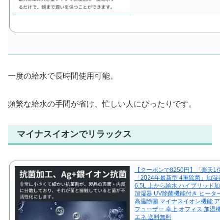
一度の給水で長時間使用可能。
頻繁な給水の手間が省け、忙しい人にぴったりです。
マイナスイオンでリラックス
【クーポンで8250円】「楽天1
「2024年最新型 4重除菌」加湿
6.5L 上から給水 ハイブリッド
加湿器 UV除菌機能付き ヒータ
高温除菌 マイナスイオン機能 
フューザー 卓上 オフィス 加湿機
エネ 送料無料