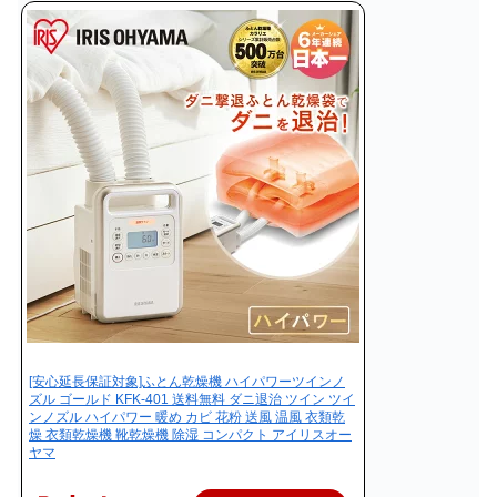
[安心延長保証対象]ふとん乾燥機 ハイパワーツインノ
ズル ゴールド KFK-401 送料無料 ダニ退治 ツイン ツイ
ンノズル ハイパワー 暖め カビ 花粉 送風 温風 衣類乾
燥 衣類乾燥機 靴乾燥機 除湿 コンパクト アイリスオー
ヤマ