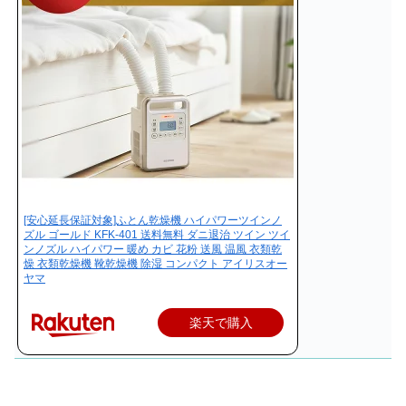
[安心延長保証対象]ふとん乾燥機 ハイパワーツインノ
ズル ゴールド KFK-401 送料無料 ダニ退治 ツイン ツイ
ンノズル ハイパワー 暖め カビ 花粉 送風 温風 衣類乾
燥 衣類乾燥機 靴乾燥機 除湿 コンパクト アイリスオー
ヤマ
楽天で購入