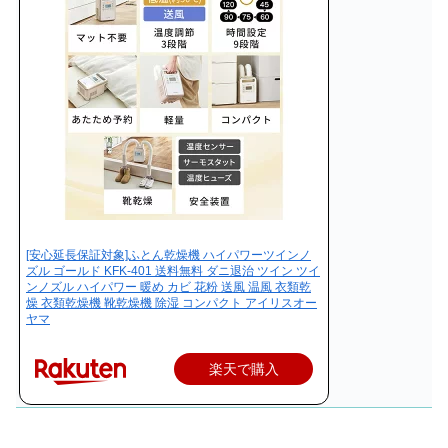
[安心延長保証対象]ふとん乾燥機 ハイパワーツインノ
ズル ゴールド KFK-401 送料無料 ダニ退治 ツイン ツイ
ンノズル ハイパワー 暖め カビ 花粉 送風 温風 衣類乾
燥 衣類乾燥機 靴乾燥機 除湿 コンパクト アイリスオー
ヤマ
楽天で購入