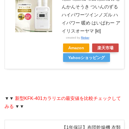
んかんそうき ついんのずる
ハイパワーツインノズル ハ
イパワー 暖め はいぱわー ア
イリスオーヤマ [kt]
created by
Rinker
Amazon
楽天市場
Yahooショッピング
▼▼
新型KFK-401カラリエの最安値を比較チェックして
みる
▼▼
【1年保証】布団乾燥機 衣類