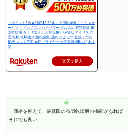
［ポイント5倍★28日13:59迄］布団乾燥機 アイリスオ
ーヤマ ツインノズル ハイパワー ダニ退治 衣類乾燥 布
団乾燥機 カラリエ ふとん乾燥機 FK-WH1 アイリス 布
団 乾燥 乾燥機 衣類乾燥機 湿気 カビ くつ 乾燥くつ乾
燥機 マット不要 布団ドライヤー 布団乾燥機[ksch] あす
楽
楽天で購入
・価格を抑えて、最低限の布団乾燥機の機能があれば
それでも良い