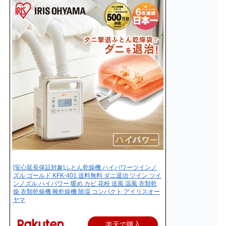
[安心延長保証対象]ふとん乾燥機 ハイパワーツインノ
ズル ゴールド KFK-401 送料無料 ダニ退治 ツイン ツイ
ンノズル ハイパワー 暖め カビ 花粉 送風 温風 衣類乾
燥 衣類乾燥機 靴乾燥機 除湿 コンパクト アイリスオー
ヤマ
楽天で購入