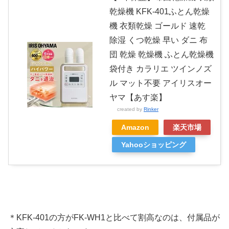
乾燥機 KFK-401ふとん乾燥
機 衣類乾燥 ゴールド 速乾
除湿 くつ乾燥 早い ダニ 布
団 乾燥 乾燥機 ふとん乾燥機
袋付き カラリエ ツインノズ
ル マット不要 アイリスオー
ヤマ【あす楽】
created by
Rinker
Amazon
楽天市場
Yahooショッピング
＊KFK-401の方がFK-WH1と比べて割高なのは、付属品が