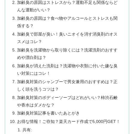
加齢臭の原因はストレスから？運動不足も関係ならど
んな運動がいい？
加齢臭の原因は？食べ物やアルコールとストレスも関
係する？
加齢臭で部屋が臭い！臭いニオイを消す消臭剤のオス
スメはコレ？
加齢臭を洗濯物から取り除くには？洗濯洗剤のおすす
めや漂白剤は？
加齢臭が消えた洗剤は？洗濯物や衣類に付いた嫌な臭
い対策にはコレ！
加齢臭対策のシャンプーで男女兼用のおすすめは？正
しく頭を洗うコツは？
加齢臭対策のボディーソープはどれがいい？柿渋石鹸
や香水はダメかな？
加齢臭対策記事を書いたあとがき
お得な情報！ご存知？楽天カード作成で5,000円GET！
共有: