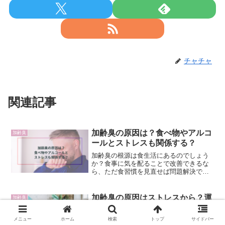
チャチャ
関連記事
加齢臭の原因は？食べ物やアルコ
加齢臭
ールとストレスも関係する？
加齢臭の根源は食生活にあるのでしょう
か？食事に気を配ることで改善できるな
ら、ただ食習慣を見直せば問題解決で
す。しかし、実際のところどうなのでし
ょうか。そのため、加齢臭の原因に関し
て、・加齢臭の原因は食べ物も関係？・
加齢臭の原因はストレスから？運
加齢臭
加齢臭の原因はアルコールも...
動不足も関係ならどんな運動がい
い？
メニュー
ホーム
検索
トップ
サイドバー